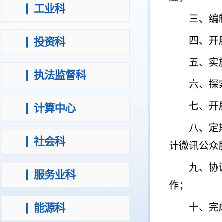
工业科
三、编
四、开
投资科
五、实
执法监督科
六、探
七、开
计算中心
八、定
社会科
计微讯公众
九、协
服务业科
作；
能源科
十、完