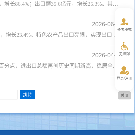
1-4月份，全市外贸进出口总额268.8亿元，同比增长75.1%，快于全区46.4个百分点。其中，进口额233.2亿元，增长86.4%；出口额35.6亿元，增长25.3%。其中，4月当月进出口额73.7亿元，同比增长60.5%，创历史新高。甘其毛都口岸进出口货运量1841.4万吨，增长51.3%，较一季度加快4.8个百分点。其中，进口煤炭、铜精粉分别增长51.3%、54.7%；出口货物增长39.0%，较一季度加快28.9个百分点。
2026-06-12
长者模式
一季度，全市外贸进出口总额195.1亿元，同比增长81.3%。其中，进口167.8亿元，增长96.3%；出口27.3亿元，增长23.4%。特色农产品出口亮眼，实现出口额24.7亿元，占总出口额的90.5%，增长21.5%。口岸过货持续向好。甘其毛都口岸进出口货运量1299.2万吨，增长46.5%。其中，煤炭、铜精粉分别增长46.2%、62.9%；出口货物同比增长10.1%。
2026-04-01
无障碍
1-2月份，全市实现外贸进出口总额126.4亿元，同比增长93.1%，分别较上年同期和全年加快109.2个、64.3个百分点，进出口总额再创历史同期新高，稳居全区第一。其中，进口106.7亿元，增长110.6%；出口19.7亿元，增长33.2%。从口岸过货量看，甘其毛都口岸累计完成进出口货运量789.0万吨，增长32.3%。其中，进口煤炭753.3万吨，增长31.0%；进口铜精粉32.2万吨，增长81.6%；出口货物3.4万吨，下降9.8%。
登录/注册
关闭